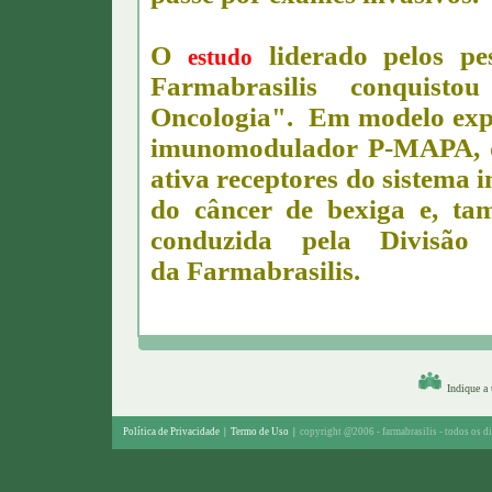
O
liderado pelos p
estudo
Farmabrasilis conquis
Oncologia".
Em modelo expe
imunomodulador P-MAPA, de
ativa receptores do sistema
do câncer de bexiga e, ta
conduzida pela Divisão
da
Farmabrasilis.
Indique a
Política de Privacidade
|
Termo de Uso
|
copyright @2006 - farmabrasilis - todos os di