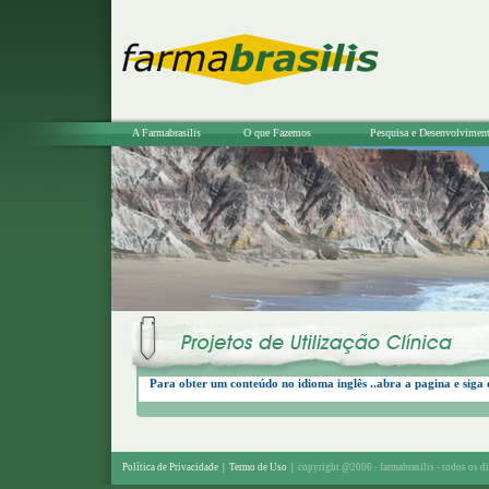
A Farmabrasilis
O que Fazemos
Pesquisa e Desenvolvimen
Para obter um conteúdo no idioma inglês ..abra a pagina e siga 
Política de Privacidade
|
Termo de Uso
|
copyright @2006 - farmabrasilis - todos os di