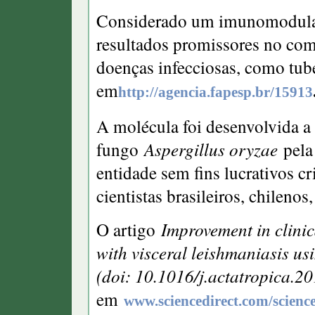
Considerado um imunomodula
resultados promissores no comb
doenças infecciosas, como tube
em
http://agencia.fapesp.br/15913
A molécula foi desenvolvida a 
fungo
Aspergillus oryzae
pela
entidade sem fins lucrativos c
cientistas brasileiros, chileno
O artigo
Improvement in clinic
with visceral leishmaniasis 
(doi: 10.1016/j.actatropica.2
em
www.sciencedirect.com/scienc